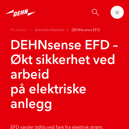
Skip
to
main
content
Produkter
Arbeidssikkerhet
DEHNsense EFD
DEHNsense EFD –
Økt sikkerhet ved
arbeid
på elektriske
anlegg
EFD varsler tidlig ved fare fra elektrisk strøm,