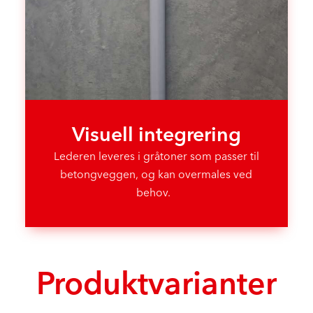
Visuell integrering
Lederen leveres i gråtoner som passer til
betongveggen, og kan overmales ved
behov.
Produktvarianter