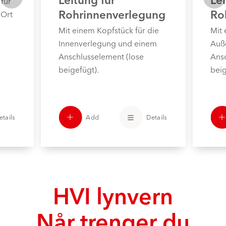
 für
Rohrinnenverlegung
Ro
 Ort
Mit einem Kopfstück für die
Mit 
Innenverlegung und einem
Auß
Anschlusselement (lose
Ans
beigefügt).
beig
Add
Details
etails
HVI lynvern
Når trenger du