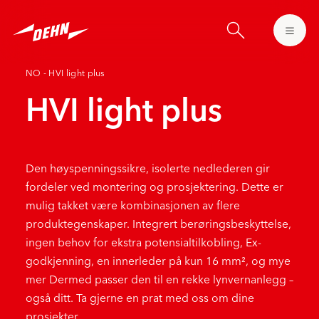
Skip
to
main
content
NO - HVI light plus
HVI light plus
Den høyspenningssikre, isolerte nedlederen gir
fordeler ved montering og prosjektering. Dette er
mulig takket være kombinasjonen av flere
produktegenskaper. Integrert berøringsbeskyttelse,
ingen behov for ekstra potensialtilkobling, Ex-
godkjenning, en innerleder på kun 16 mm², og mye
mer Dermed passer den til en rekke lynvernanlegg –
også ditt. Ta gjerne en prat med oss om dine
prosjekter.