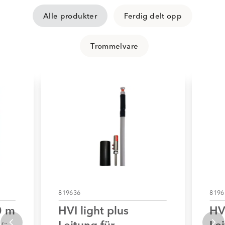
Alle produkter
Ferdig delt opp
Trommelvare
819636
8196
0 m
HVI light plus
HVI
Leitung für
Lei