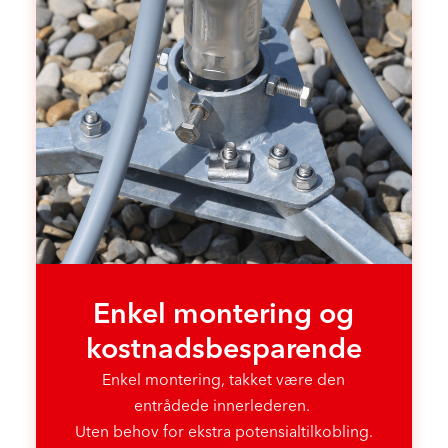
Enkel montering og
kostnads­besparende
Enkel montering, takket være den
entrådede innerlederen.
Uten behov for ekstra potensialtilkobling.